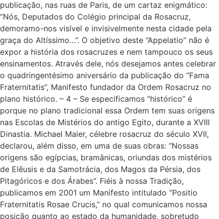
publicação, nas ruas de Paris, de um cartaz enigmático:
“Nós, Deputados do Colégio principal da Rosacruz,
demoramo-nos visível e invisivelmente nesta cidade pela
graça do Altíssimo…”. O objetivo deste “Appelatio” não é
expor a história dos rosacruzes e nem tampouco os seus
ensinamentos. Através dele, nós desejamos antes celebrar
o quadringentésimo aniversário da publicação do “Fama
Fraternitatis”, Manifesto fundador da Ordem Rosacruz no
plano histórico. – 4 – Se especificamos “histórico” é
porque no plano tradicional essa Ordem tem suas origens
nas Escolas de Mistérios do antigo Egito, durante a XVIII
Dinastia. Michael Maier, célebre rosacruz do século XVII,
declarou, além disso, em uma de suas obras: “Nossas
origens são egípcias, bramânicas, oriundas dos mistérios
de Elêusis e da Samotrácia, dos Magos da Pérsia, dos
Pitagóricos e dos Árabes”. Fiéis à nossa Tradição,
publicamos em 2001 um Manifesto intitulado “Positio
Fraternitatis Rosae Crucis,” no qual comunicamos nossa
posição quanto ao estado da humanidade, sobretudo