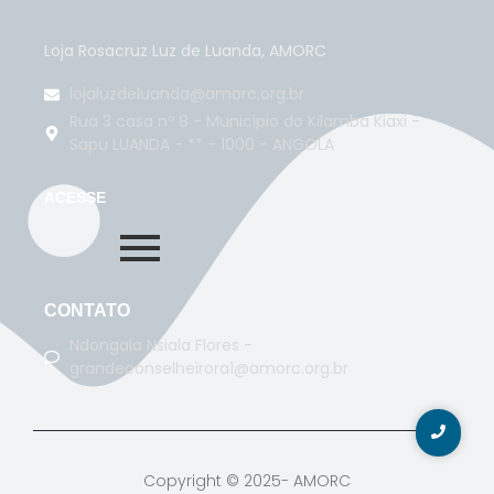
Loja Rosacruz Luz de Luanda, AMORC
lojaluzdeluanda@amorc.org.br
Rua 3 casa nº 8 - Municipio do Kilamba Kiaxi -
Sapu LUANDA - ** - 1000 - ANGOLA
ACESSE
CONTATO
Ndongala Nsiala Flores -
grandeconselheirora1@amorc.org.br
Copyright © 2025- AMORC