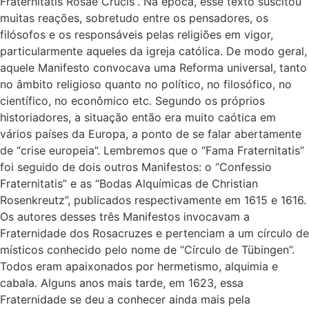
Fraternitatis Rosae Crucis”. Na época, esse texto suscitou
muitas reações, sobretudo entre os pensadores, os
filósofos e os responsáveis pelas religiões em vigor,
particularmente aqueles da igreja católica. De modo geral,
aquele Manifesto convocava uma Reforma universal, tanto
no âmbito religioso quanto no político, no filosófico, no
científico, no econômico etc. Segundo os próprios
historiadores, a situação então era muito caótica em
vários países da Europa, a ponto de se falar abertamente
de “crise europeia”. Lembremos que o “Fama Fraternitatis”
foi seguido de dois outros Manifestos: o “Confessio
Fraternitatis” e as “Bodas Alquímicas de Christian
Rosenkreutz”, publicados respectivamente em 1615 e 1616.
Os autores desses três Manifestos invocavam a
Fraternidade dos Rosacruzes e pertenciam a um círculo de
místicos conhecido pelo nome de “Círculo de Tübingen”.
Todos eram apaixonados por hermetismo, alquimia e
cabala. Alguns anos mais tarde, em 1623, essa
Fraternidade se deu a conhecer ainda mais pela