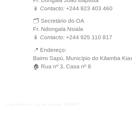
Fr. Dongala João Baptista
📱
Contacto:
+244 923 403 460
🗂️ Secretário do OA
Fr. Ndongala Nsiala
📱
Contacto:
+244 925 110 817
📍 Endereço:
Bairro Sapú, Município do Kilamba Kiax
🏠 Rua nº 3, Casa nº 8
ACESSE
Loja Rosacruz Luz de Luanda, AMORC
Ordem Rosac