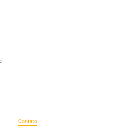
i
CONTATO
ruz
Contato