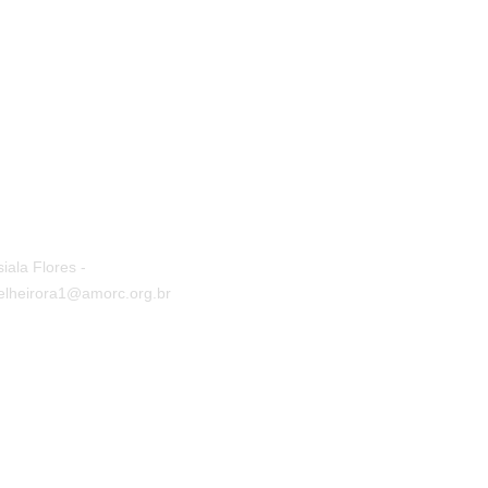
iala Flores -
elheirora1@amorc.org.br